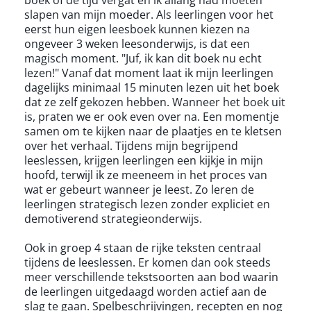
boek of de tijd vergat en ik allang had moeten
slapen van mijn moeder. Als leerlingen voor het
eerst hun eigen leesboek kunnen kiezen na
ongeveer 3 weken leesonderwijs, is dat een
magisch moment. "Juf, ik kan dit boek nu echt
lezen!" Vanaf dat moment laat ik mijn leerlingen
dagelijks minimaal 15 minuten lezen uit het boek
dat ze zelf gekozen hebben. Wanneer het boek uit
is, praten we er ook even over na. Een momentje
samen om te kijken naar de plaatjes en te kletsen
over het verhaal. Tijdens mijn begrijpend
leeslessen, krijgen leerlingen een kijkje in mijn
hoofd, terwijl ik ze meeneem in het proces van
wat er gebeurt wanneer je leest. Zo leren de
leerlingen strategisch lezen zonder expliciet en
demotiverend strategieonderwijs.
Ook in groep 4 staan de rijke teksten centraal
tijdens de leeslessen. Er komen dan ook steeds
meer verschillende tekstsoorten aan bod waarin
de leerlingen uitgedaagd worden actief aan de
slag te gaan. Spelbeschrijvingen, recepten en nog