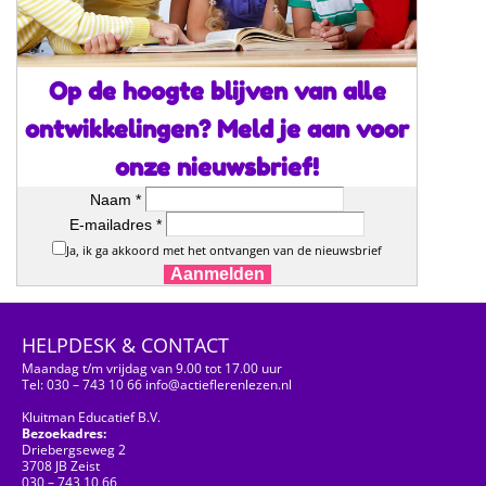
Op de hoogte blijven van alle
ontwikkelingen? Meld je aan voor
onze nieuwsbrief!
Naam *
E-mailadres *
Ja, ik ga akkoord met het ontvangen van de nieuwsbrief
Aanmelden
HELPDESK & CONTACT
Maandag t/m vrijdag van 9.00 tot 17.00 uur
Tel: 030 – 743 10 66 info@actieflerenlezen.nl
Kluitman Educatief B.V.
Bezoekadres:
Driebergseweg 2
3708 JB Zeist
030 – 743 10 66