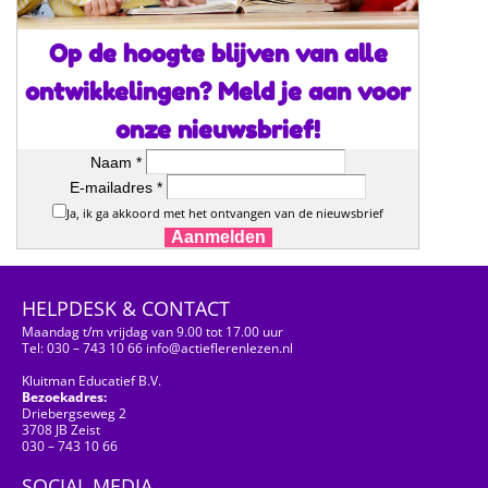
Op de hoogte blijven van alle
ontwikkelingen? Meld je aan voor
onze nieuwsbrief!
Naam *
E-mailadres *
Ja, ik ga akkoord met het ontvangen van de nieuwsbrief
Aanmelden
HELPDESK & CONTACT
Maandag t/m vrijdag van 9.00 tot 17.00 uur
Tel: 030 – 743 10 66 info@actieflerenlezen.nl
Kluitman Educatief B.V.
Bezoekadres:
Driebergseweg 2
3708 JB Zeist
030 – 743 10 66
SOCIAL MEDIA