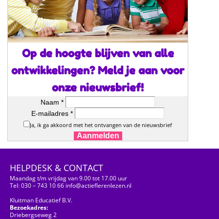
Op de hoogte blijven van alle
ontwikkelingen? Meld je aan voor
onze nieuwsbrief!
Naam *
E-mailadres *
Ja, ik ga akkoord met het ontvangen van de nieuwsbrief
Aanmelden
HELPDESK & CONTACT
Maandag t/m vrijdag van 9.00 tot 17.00 uur
Tel: 030 – 743 10 66 info@actieflerenlezen.nl
Kluitman Educatief B.V.
Bezoekadres:
Driebergseweg 2