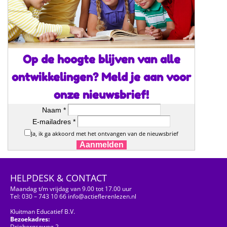
Op de hoogte blijven van alle
ontwikkelingen? Meld je aan voor
onze nieuwsbrief!
Naam *
E-mailadres *
Ja, ik ga akkoord met het ontvangen van de nieuwsbrief
Aanmelden
HELPDESK & CONTACT
Maandag t/m vrijdag van 9.00 tot 17.00 uur
Tel: 030 – 743 10 66 info@actieflerenlezen.nl
Kluitman Educatief B.V.
Bezoekadres:
Driebergseweg 2