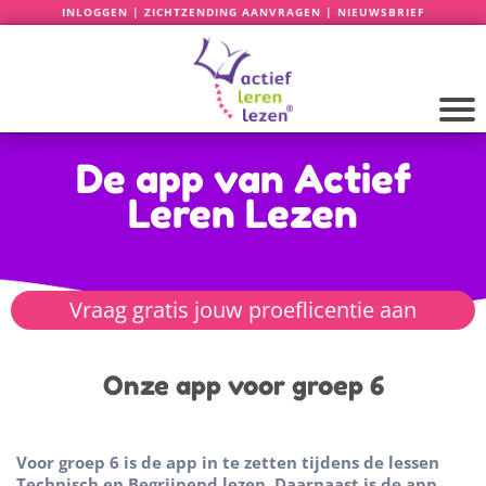
INLOGGEN
|
ZICHTZENDING AANVRAGEN
|
NIEUWSBRIEF
De app van Actief
Leren Lezen
Vraag gratis jouw proeflicentie aan
Onze app voor groep 6
Voor groep 6 is de app in te zetten tijdens de lessen
Technisch en Begrijpend lezen. Daarnaast is de app