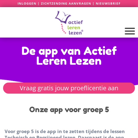
INLOGGEN
|
ZICHTZENDING AANVRAGEN
|
NIEUWSBRIEF
De app van Actief
Leren Lezen
Vraag gratis jouw proeflicentie aan
Onze app voor groep 5
Voor groep 5 is de app in te zetten tijdens de lessen
Technisch en Begrijpend lezen. Daarnaast is de app