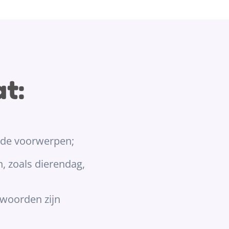
t:
n de voorwerpen;
n, zoals dierendag,
 woorden zijn