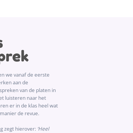
s
prek
ten we vanaf de eerste
erken aan de
preken van de platen in
 luisteren naar het
en er in de klas heel wat
manier de revue.
g zegt hierover:
‘Heel