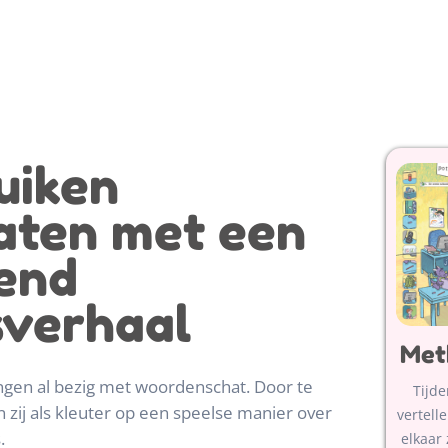
uiken
aten met een
end
sverhaal
Met
lingen al bezig met woordenschat. Door te
Tijd
n zij als kleuter op een speelse manier over
vertell
.
elkaar 