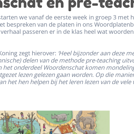
chat en pre-teach
 starten we vanaf de eerste week in groep 3 met 
t bespreken van de platen in ons Woordplatenbo
 verhaal passeren er in de klas heel wat woorde
Koning zegt hierover:
‘Heel bijzonder aan deze m
hnische) delen van de methode pre-teaching uitvo
 In het onderdeel Woordenschat komen mondelin
ortgezet lezen gelezen gaan worden. Op die mani
n het hen helpen bij het leren lezen van de vele