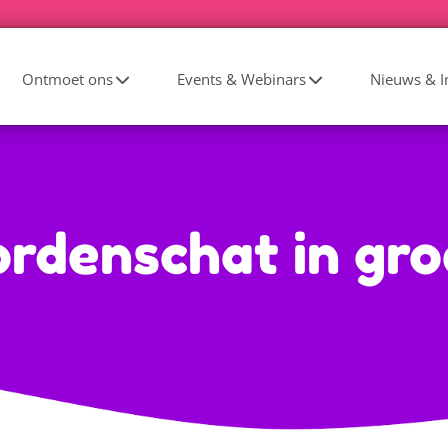
Ontmoet ons
Events & Webinars
Nieuws & In
rdenschat in gro